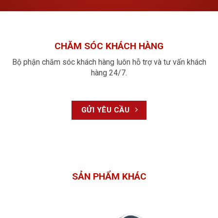
12
3
Điện trở suất bề mặt
10
Ωm
4
Nhiệt độ làm việc cho phép
0 đến 95°C
Tính chất hóa học:
CHĂM SÓC KHÁCH HÀNG
Chịu được
Không chịu được
Bộ phận chăm sóc khách hàng luôn hỗ trợ và tư vấn khách
Các loại dung dịch axit
Các axit đậm đặc có tính
hàng 24/7.
Các loại dung dịch kiềm
Các tác nhân halogen
Các loại dung dịch muối
GỬI YÊU CẦU
Các loại dung môi yếu
Phương pháp lắp ghép ống nhựa PP-R Hoa Sen:
Phương pháp hàn sử dụng khớp nối:
Cắt phẳng và lau sạch các mặt đầu ống cần nối;
SẢN PHẨM KHÁC
Gia nhiệt đầu ống và khớp nối cần hàn;
Ép chặt đầu ống vào khớp nối cần hàn và giữ cho đến
khi mối nối vững chắc.