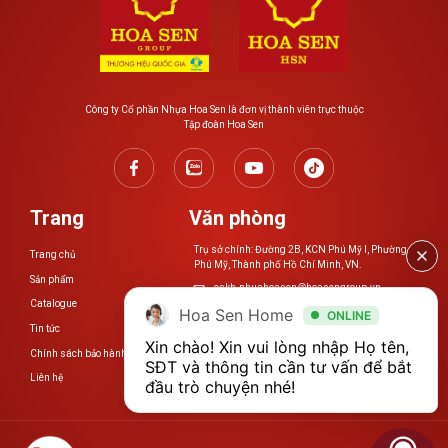
Công ty Cổ phần Nhựa Hoa Sen là đơn vị thành viên trực thuộc
Tập đoàn Hoa Sen
Trang
Văn phòng
Trụ sở chính: Đường 2B, KCN Phú Mỹ I, Phường
Trang chủ
Phú Mỹ, Thành phố Hồ Chí Minh, VN.
Sản phẩm
cskh.nhuahoasen@hoasengroup.vn
Catalogue
Hoa Sen Home
ONLINE
0254 3923 888
Tin tức
Xin chào! Xin vui lòng nhập Họ tên, 
Chính sách bảo hành
www.nhuahoasen.vn
SĐT và thông tin cần tư vấn để bắt 
Liên hệ
đầu trò chuyện nhé!