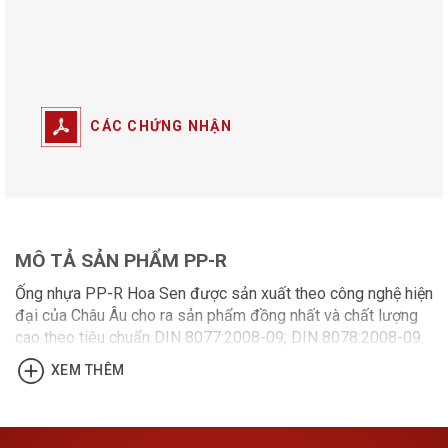
CÁC CHỨNG NHẬN
MÔ TẢ SẢN PHẨM PP-R
Ống nhựa PP-R Hoa Sen được sản xuất theo công nghệ hiện
đại của Châu Âu cho ra sản phẩm đồng nhất và chất lượng
cao theo tiêu chuẩn DIN 8077:2008-09; DIN 8078:2008-09.
Phù hợp ứng dụng trong xây dựng dân dụng, công nghiệp,
XEM THÊM
nông nghiệp, y tế, hệ thống ống của các nhà máy năng lượng
mặt trời.
Đặc tính nổi bật của ống nhựa PP-R Hoa Sen: