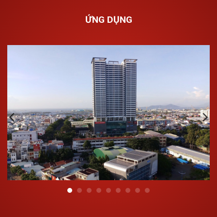
Độ bền cơ học và độ chịu va đập cao;
ỨNG DỤNG
Có thể sử dụng ở nhiệt độ 0°C đến 95°C;
Xu hướng đóng cặn và tỷ trọng ống thấp;
Trọng lượng nhẹ, dễ di chuyển;
Phương pháp hàn nhiệt giúp hệ thống đồng nhất hơn
khi lắp đặt, độ bền mối nối cao;
Độ dẫn nhiệt thấp nên ít bị thất thoát nhiệt lượng khi
dẫn nước nóng;
Chi phí lắp đặt thấp;
Tuổi thọ cao trên 50 năm.
Tính chất vật lý:
STT
Tính chất vật lý
Thông số
1
Tỷ trọng
0.91 g/cm³
2
Hệ số giãn nở nhiệt
0.15 mm/m