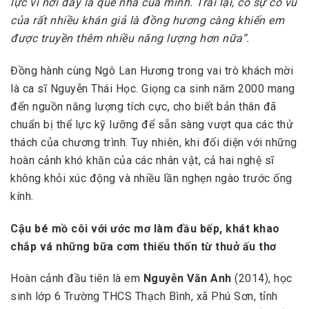
lực vì nơi đây là quê nhà của mình. Trái lại, có sự cổ vũ
của rất nhiều khán giả là đồng hương càng khiến em
được truyền thêm nhiều năng lượng hơn nữa”.
Đồng hành cùng Ngô Lan Hương trong vai trò khách mời
là ca sĩ Nguyễn Thái Học. Giọng ca sinh năm 2000 mang
đến nguồn năng lượng tích cực, cho biết bản thân đã
chuẩn bị thể lực kỹ lưỡng để sẵn sàng vượt qua các thử
thách của chương trình. Tuy nhiên, khi đối diện với những
hoàn cảnh khó khăn của các nhân vật, cả hai nghệ sĩ
không khỏi xúc động và nhiều lần nghẹn ngào trước ống
kính.
Cậu bé mồ côi với ước mơ làm đầu bếp, khát khao
chắp vá những bữa cơm thiếu thốn từ thuở ấu thơ
Hoàn cảnh đầu tiên là em
Nguyễn Văn Anh
(2014), học
sinh lớp 6 Trường THCS Thạch Bình, xã Phú Sơn, tỉnh