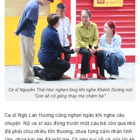
Ca sĩ Nguyễn Thái Học nghẹn lòng khi nghe Khánh Dương nói:
“Con sẽ cố gắng thay mẹ chăm bà”.
Ca sĩ Ngô Lan Hương cũng nghẹn ngào khi nghe câu
chuyện. Nữ ca sĩ xúc động trước một cậu bé còn quá nhỏ
đã phải chịu nhiều tổn thương, chưa từng cảm nhận tình
cha, chưa kịp lớn đã mất mẹ. Cô liên tục vỗ về, gửi lời an