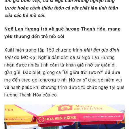
ấm gia đình Việt, ca sĩ Ngô Lan Hương nghẹn lòng
trước hoàn cảnh thiếu thốn cả vật chất lẫn tinh thần
của các bé mồ côi.
Ngô Lan Hương trở về quê hương Thanh Hóa, mang
yêu thương đến trẻ mồ côi
Xuất hiện trong tập 150 chương trình
Mái ấm gia đình
Việt
do MC Đại Nghĩa dẫn dắt, ca sĩ Ngô Lan Hương
nhận được nhiều tình cảm từ khán giả nhờ sự giản dị,
gần gũi. Đặc biệt, giọng ca “Đi giữa trời rực rỡ” đã đưa
mẹ đến theo dõi chương trình. Nữ ca sĩ chia sẻ niềm vui
và hạnh phúc khi chương trình được tổ chức ngay tại quê
hương Thanh Hóa của cô.