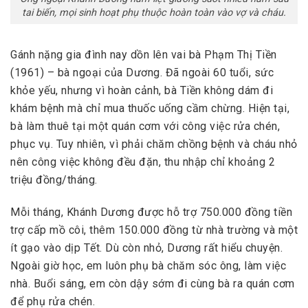
tai biến, mọi sinh hoạt phụ thuộc hoàn toàn vào vợ và cháu.
Gánh nặng gia đình nay dồn lên vai bà Phạm Thị Tiền
(1961) – bà ngoại của Dương. Đã ngoài 60 tuổi, sức
khỏe yếu, nhưng vì hoàn cảnh, bà Tiền không dám đi
khám bệnh mà chỉ mua thuốc uống cầm chừng. Hiện tại,
bà làm thuê tại một quán cơm với công việc rửa chén,
phục vụ. Tuy nhiên, vì phải chăm chồng bệnh và cháu nhỏ
nên công việc không đều đặn, thu nhập chỉ khoảng 2
triệu đồng/tháng.
Mỗi tháng, Khánh Dương được hỗ trợ 750.000 đồng tiền
trợ cấp mồ côi, thêm 150.000 đồng từ nhà trường và một
ít gạo vào dịp Tết. Dù còn nhỏ, Dương rất hiểu chuyện.
Ngoài giờ học, em luôn phụ bà chăm sóc ông, làm việc
nhà. Buổi sáng, em còn dậy sớm đi cùng bà ra quán cơm
để phụ rửa chén.