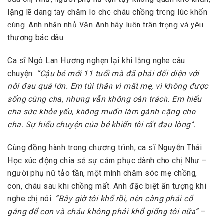
lặng lẽ dang tay chăm lo cho cháu chồng trong lúc khốn
cùng. Anh nhắn nhủ Văn Anh hãy luôn trân trọng và yêu
thương bác dâu.
Ca sĩ Ngô Lan Hương nghẹn lại khi lắng nghe câu
chuyện:
“Cậu bé mới 11 tuổi mà đã phải đối diện với
nỗi đau quá lớn. Em tủi thân vì mất mẹ, vì không được
sống cùng cha, nhưng vẫn không oán trách. Em hiểu
cha sức khỏe yếu, không muốn làm gánh nặng cho
cha. Sự hiểu chuyện của bé khiến tôi rất đau lòng”.
Cùng đồng hành trong chương trình, ca sĩ Nguyễn Thái
Học xúc động chia sẻ sự cảm phục dành cho chị Như –
người phụ nữ tảo tần, một mình chăm sóc mẹ chồng,
con, cháu sau khi chồng mất. Anh đặc biệt ấn tượng khi
nghe chị nói:
“Bây giờ tôi khổ rồi, nên càng phải cố
gắng để con và cháu không phải khổ giống tôi nữa”
–