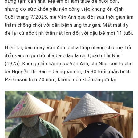
dựng tạm căn nhà. Mẹ em đi làm thuê để nuôi con,
nhưng do sức khỏe yếu nên công việc không ổn định.
Cuối tháng 7/2025, mẹ Văn Anh qua đời sau thời gian âm
thầm chống chọi với căn bệnh ung thư gan. Mất mát ấy
để lại cú sốc tinh thần rất lớn đối với cậu bé mới 11 tuổi.
Hiện tại, ban ngày Văn Anh ở nhà thắp nhang cho mẹ, tối
đến sang ngủ nhờ nhà bác dâu là chị Quách Thị Như
(1975). Không chỉ chăm sóc Văn Anh, chị Như còn lo cho
bà Nguyễn Thị Bàn – bà ngoại em, đã 80 tuổi, mắc bệnh
Parkinson hơn 20 năm, không còn khả năng đi lại.