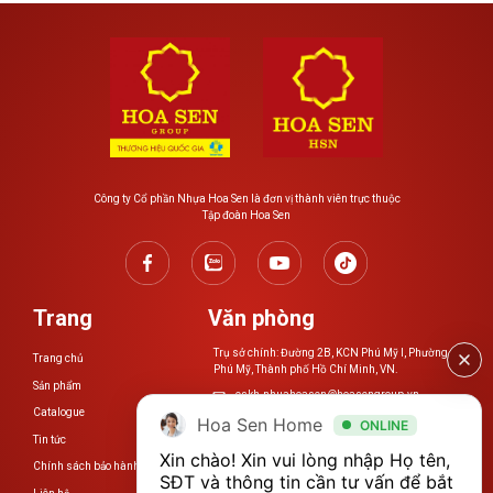
Công ty Cổ phần Nhựa Hoa Sen là đơn vị thành viên trực thuộc
Tập đoàn Hoa Sen
Trang
Văn phòng
Trụ sở chính: Đường 2B, KCN Phú Mỹ I, Phường
Trang chủ
Phú Mỹ, Thành phố Hồ Chí Minh, VN.
Sản phẩm
cskh.nhuahoasen@hoasengroup.vn
Catalogue
Hoa Sen Home
ONLINE
0254 3923 888
Tin tức
Xin chào! Xin vui lòng nhập Họ tên, 
Chính sách bảo hành
www.nhuahoasen.vn
SĐT và thông tin cần tư vấn để bắt 