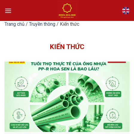
Bỏ
qua
nội
dung
Trang chủ
/
Truyền thông
/
Kiến thức
KIẾN THỨC