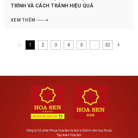
TRÌNH VÀ CÁCH TRÁNH HIỆU QUẢ
XEM THÊM
‹
›
1
2
3
4
5
...
32
Công ty Cổ phần Nhựa Hoa Sen là đơn vị thành viên trực thuộc
Tập đoàn Hoa Sen