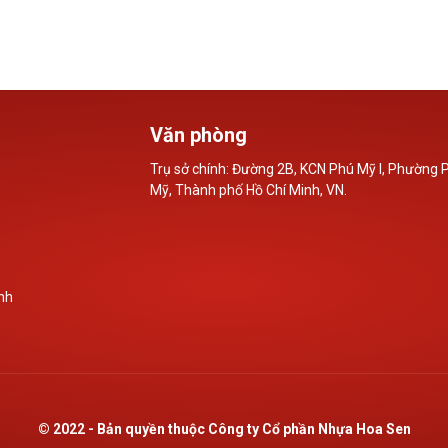
ân đạt
sự có thành tích nổi bật trong
thầu hàng 
hoạt động...
nhựa do...
Văn phòng
Trụ sở chính: Đường 2B, KCN Phú Mỹ I, Phường 
Mỹ, Thành phố Hồ Chí Minh, VN.
nh
© 2022 - Bản quyền thuộc Công ty Cổ phần Nhựa Hoa Sen