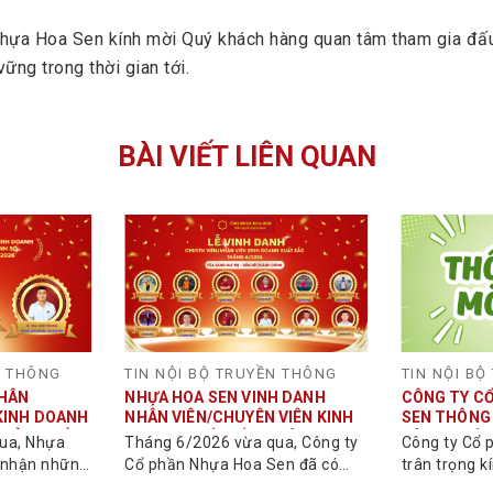
hựa Hoa Sen kính mời Quý khách hàng quan tâm tham gia đấ
ững trong thời gian tới.
BÀI VIẾT LIÊN QUAN
N THÔNG
TIN NỘI BỘ TRUYỀN THÔNG
TIN NỘI B
NHÂN
NHỰA HOA SEN VINH DANH
CÔNG TY C
KINH DOANH
NHÂN VIÊN/CHUYÊN VIÊN KINH
SEN THÔNG
 SẢN PHẨM
DOANH XUẤT SẮC THÁNG
HÀNG THỨ 
ua, Nhựa
Tháng 6/2026 vừa qua, Công ty
Công ty Cổ 
6/2026
NHỰA
i nhận những
Cổ phần Nhựa Hoa Sen đã có
trân trọng 
ội ngũ kinh
những ghi nhận dành cho nhân
hàng, Quý Đ