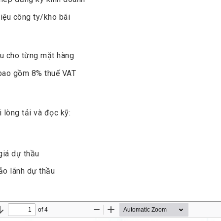
iệu công ty/kho bãi
ầu cho từng mặt hàng
 bao gồm 8% thuế VAT
g
 lòng tải và đọc kỹ:
giá dự thầu
ảo lãnh dự thầu