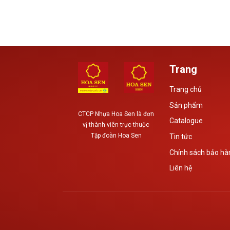
,...
viên Song Luân không giấu
doanh với các cá nh
được...
doanh số...
Trang
Trang chủ
Sản phẩm
CTCP Nhựa Hoa Sen
là đơn
Catalogue
vị thành viên trực thuộc
Tập đoàn Hoa Sen
Tin tức
Chính sách bảo hà
Liên hệ