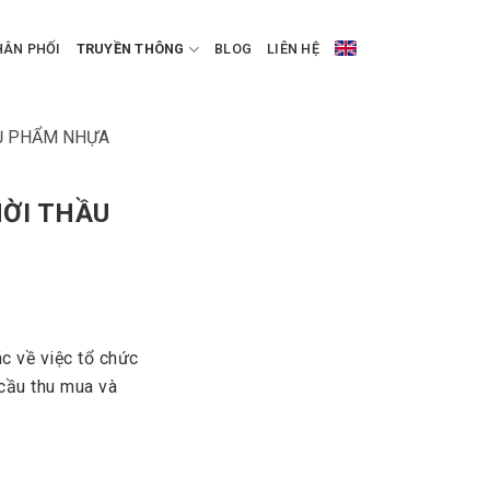
HÂN PHỐI
TRUYỀN THÔNG
BLOG
LIÊN HỆ
HỤ PHẨM NHỰA
ỜI THẦU
c về việc tổ chức
cầu thu mua và