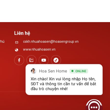
thứ phẩm, phụ phẩm
Gia Huy không giấu được sự xúc
động...
Liên hệ
Phú
cskh.nhuahoasen@hoasengroup.vn
www.nhuahoasen.vn
Hoa Sen Home
ONLINE
Xin chào! Xin vui lòng nhập Họ tên, 
SĐT và thông tin cần tư vấn để bắt 
đầu trò chuyện nhé!