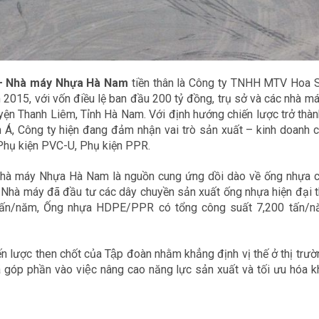
 – Nhà máy Nhựa Hà Nam
tiền thân là Công ty TNHH MTV Hoa S
015, với vốn điều lệ ban đầu 200 tỷ đồng, trụ sở và các nhà máy
yện Thanh Liêm, Tỉnh Hà Nam. Với định hướng chiến lược trở thàn
 Á, Công ty hiện đang đảm nhận vai trò sản xuất – kinh doanh
hụ kiện PVC-U, Phụ kiện PPR.
hà máy Nhựa Hà Nam là nguồn cung ứng dồi dào về ống nhựa cho
hà máy đã đầu tư các dây chuyền sản xuất ống nhựa hiện đại t
tấn/năm, Ống nhựa HDPE/PPR có tổng công suất 7,200 tấn/n
ược then chốt của Tập đoàn nhằm khẳng định vị thế ở thị trường
́p phần vào việc nâng cao năng lực sản xuất và tối ưu hóa k