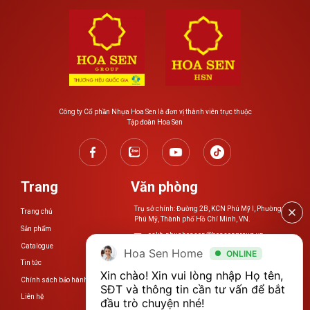
Công ty Cổ phần Nhựa Hoa Sen là đơn vị thành viên trực thuộc
Tập đoàn Hoa Sen
Trang
Văn phòng
Trụ sở chính: Đường 2B, KCN Phú Mỹ I, Phường
Trang chủ
Phú Mỹ, Thành phố Hồ Chí Minh, VN.
Sản phẩm
cskh.nhuahoasen@hoasengroup.vn
Catalogue
Hoa Sen Home
ONLINE
0254 3923 888
Tin tức
Xin chào! Xin vui lòng nhập Họ tên, 
Chính sách bảo hành
www.nhuahoasen.vn
SĐT và thông tin cần tư vấn để bắt 
Liên hệ
đầu trò chuyện nhé!