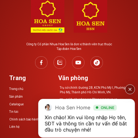
Công ty Cổ phần Nhựa Hoa Sen là đơn vị thành viên trực thuộc
Tập đoàn Hoa Sen
Trang
Văn phòng
Trụ sở chính: Đường 2B, KCN Phú Mỹ I, Phường
Trang chủ
Phú Mỹ, Thành phố Hồ Chí Minh, VN.
Sản phẩm
cskh.nhuahoasen@hoasengroup.vn
Catalogue
Hoa Sen Home
ONLINE
0254 3923 888
Tin tức
Xin chào! Xin vui lòng nhập Họ tên, 
Chính sách bảo hành
www.nhuahoasen.vn
SĐT và thông tin cần tư vấn để bắt 
Liên hệ
đầu trò chuyện nhé!