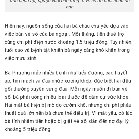
đau bệnh tật, ngược xuôi bán từng tờ vé số để nuôi cháu ăn
học
Hiện nay, nguồn sống của hai bà cháu chủ yếu dựa vào
việc bán vé số của bà ngoại. Mỗi tháng, tiền thuê trọ
cùng chi phí điện nước khoảng 1,5 triệu đồng. Tuy nhiên,
tuổi cao và bệnh tật khiến bà ngày càng khó khăn trong
việc mưu sinh.
Bà Phượng mắc nhiều bệnh như tiểu đường, cao huyết
áp, tim mạch và đau nhức xương khớp, đặc biệt hai đầu
gối thường xuyên sưng đau. Mỗi ngày muốn đi bán vé
số, bà phải uống nhiều loại thuốc để cầm cự sức khỏe.
Hai mắt bà hiện bị mờ do cườm khô, nhưng chi phí phẫu
thuật quá lớn nên bà chưa thể điều trị. Vì mắt yếu, có lúc
bà tính nhầm tiền hoặc bị giật vé số, dẫn đến nợ đại lý
khoảng 5 triệu đồng.