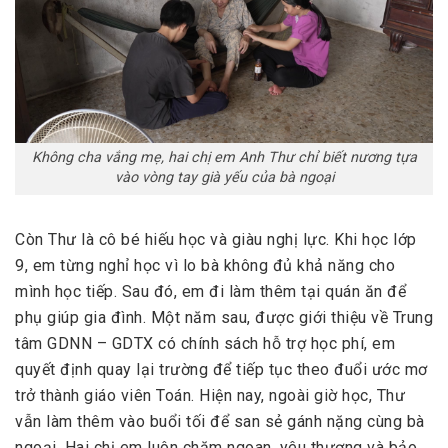
Không cha vắng mẹ, hai chị em Anh Thư chỉ biết nương tựa
vào vòng tay già yếu của bà ngoại
Còn Thư là cô bé hiếu học và giàu nghị lực. Khi học lớp
9, em từng nghỉ học vì lo bà không đủ khả năng cho
mình học tiếp. Sau đó, em đi làm thêm tại quán ăn để
phụ giúp gia đình. Một năm sau, được giới thiệu về Trung
tâm GDNN – GDTX có chính sách hỗ trợ học phí, em
quyết định quay lại trường để tiếp tục theo đuổi ước mơ
trở thành giáo viên Toán. Hiện nay, ngoài giờ học, Thư
vẫn làm thêm vào buổi tối để san sẻ gánh nặng cùng bà
ngoại. Hai chị em luôn chăm ngoan, yêu thương và bảo