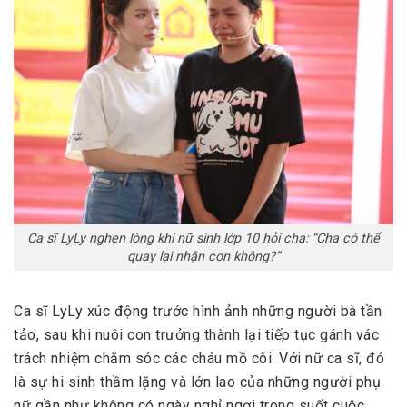
Ca sĩ LyLy nghẹn lòng khi nữ sinh lớp 10 hỏi cha: “Cha có thể
quay lại nhận con không?”
Ca sĩ LyLy xúc động trước hình ảnh những người bà tần
tảo, sau khi nuôi con trưởng thành lại tiếp tục gánh vác
trách nhiệm chăm sóc các cháu mồ côi. Với nữ ca sĩ, đó
là sự hi sinh thầm lặng và lớn lao của những người phụ
nữ gần như không có ngày nghỉ ngơi trong suốt cuộc