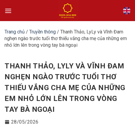
Bỏ
qua
nội
dung
Trang chủ
/
Truyền thông
/
Thanh Thảo, LyLy và Vĩnh Đam
nghẹn ngào trước tuổi thơ thiếu vắng cha mẹ của những em
nhỏ lớn lên trong vòng tay bà ngoại
THANH THẢO, LYLY VÀ VĨNH ĐAM
NGHẸN NGÀO TRƯỚC TUỔI THƠ
THIẾU VẮNG CHA MẸ CỦA NHỮNG
EM NHỎ LỚN LÊN TRONG VÒNG
TAY BÀ NGOẠI
28/05/2026