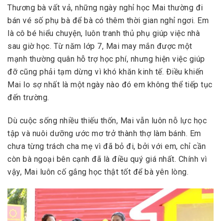
Thương bà vất vả, những ngày nghỉ học Mai thường đi
bán vé số phụ bà để bà có thêm thời gian nghỉ ngơi. Em
là cô bé hiểu chuyện, luôn tranh thủ phụ giúp việc nhà
sau giờ học. Từ năm lớp 7, Mai may mắn được một
mạnh thường quân hỗ trợ học phí, nhưng hiện việc giúp
đỡ cũng phải tạm dừng vì khó khăn kinh tế. Điều khiến
Mai lo sợ nhất là một ngày nào đó em không thể tiếp tục
đến trường.
Dù cuộc sống nhiều thiếu thốn, Mai vẫn luôn nỗ lực học
tập và nuôi dưỡng ước mơ trở thành thợ làm bánh. Em
chưa từng trách cha mẹ vì đã bỏ đi, bởi với em, chỉ cần
còn bà ngoại bên cạnh đã là điều quý giá nhất. Chính vì
vậy, Mai luôn cố gắng học thật tốt để bà yên lòng.