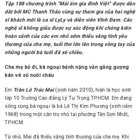
Tập 188 chương trình “Mái ấm gia đình Việt” được dẫn
dắt bởi MC Thanh Thảo cùng sự tham gia của hai nghệ
sĩ khách mời là ca sĩ LyLy và diễn viên Vĩnh Đam. Các
nghệ sĩ không giấu được sự xúc động khi chứng kiến
hoàn cảnh của các em nhỏ sớm thiếu vắng tình yêu
thương của cha mẹ, tuổi thơ lớn lên trong vòng tay của
những người bà tuổi đã xế chiều.
Cha mẹ bỏ đi, bà ngoại bệnh nặng vẫn gắng gượng
bán vé số nuôi cháu
Em
Trần Lê Trúc Mai
(sinh năm 2010), hiện là học sinh
lớp 10 Trường Cao đẳng Lý Tự Trọng TP.HCM. Em đang
sống cùng bà ngoại là bà Lê Thị Kim Phượng (sinh năm
1968) trong một căn trọ nhỏ tại phường Tân Sơn Nhất,
TP.HCM.
Từ nhỏ, Mai đã thiếu vắng tình thương của cha mẹ. Khi