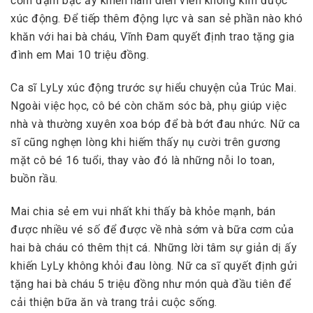
cơm đạm bạc ấy khiến nam diễn viên không kìm được
xúc động. Để tiếp thêm động lực và san sẻ phần nào khó
khăn với hai bà cháu, Vĩnh Đam quyết định trao tặng gia
đình em Mai 10 triệu đồng.
Ca sĩ LyLy xúc động trước sự hiểu chuyện của Trúc Mai.
Ngoài việc học, cô bé còn chăm sóc bà, phụ giúp việc
nhà và thường xuyên xoa bóp để bà bớt đau nhức. Nữ ca
sĩ cũng nghẹn lòng khi hiếm thấy nụ cười trên gương
mặt cô bé 16 tuổi, thay vào đó là những nỗi lo toan,
buồn rầu.
Mai chia sẻ em vui nhất khi thấy bà khỏe mạnh, bán
được nhiều vé số để được về nhà sớm và bữa cơm của
hai bà cháu có thêm thịt cá. Những lời tâm sự giản dị ấy
khiến LyLy không khỏi đau lòng. Nữ ca sĩ quyết định gửi
tặng hai bà cháu 5 triệu đồng như món quà đầu tiên để
cải thiện bữa ăn và trang trải cuộc sống.