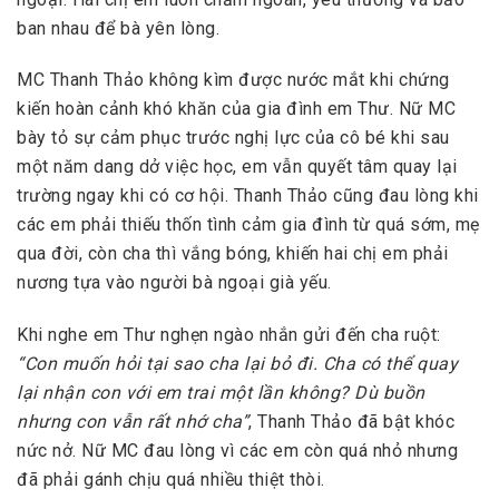
ban nhau để bà yên lòng.
MC Thanh Thảo không kìm được nước mắt khi chứng
kiến hoàn cảnh khó khăn của gia đình em Thư. Nữ MC
bày tỏ sự cảm phục trước nghị lực của cô bé khi sau
một năm dang dở việc học, em vẫn quyết tâm quay lại
trường ngay khi có cơ hội. Thanh Thảo cũng đau lòng khi
các em phải thiếu thốn tình cảm gia đình từ quá sớm, mẹ
qua đời, còn cha thì vắng bóng, khiến hai chị em phải
nương tựa vào người bà ngoại già yếu.
Khi nghe em Thư nghẹn ngào nhắn gửi đến cha ruột:
“Con muốn hỏi tại sao cha lại bỏ đi. Cha có thể quay
lại nhận con với em trai một lần không? Dù buồn
nhưng con vẫn rất nhớ cha”
, Thanh Thảo đã bật khóc
nức nở. Nữ MC đau lòng vì các em còn quá nhỏ nhưng
đã phải gánh chịu quá nhiều thiệt thòi.