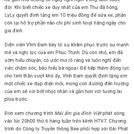
đời. Khi biết chiếc xe duy nhất của em Thư đã hỏng,
LyLy quyết định tặng em 10 triệu đồng để sửa xe, phần
còn lại hỗ trợ phần nào chi phí sinh hoạt hằng ngày cho
gia đình.
Diễn viên Vĩnh Đam bày tỏ sự khâm phục trước sự mạnh
mẽ và nghị lực của em Phúc Thịnh. Dù còn nhỏ, em đã
sớm hiểu chuyện, có ước mơ rõ ràng và luôn nghĩ đến
việc chăm sóc, báo hiếu bà ngoại. Để tiếp thêm động lực
cho tinh thần vượt khó ấy, Vĩnh Đam quyết định tặng em
một chiếc xe đạp điện mới, mong con đường đến trường
của em sẽ vơi bớt nhọc nhằn và gần hơn với tương lai
phía trước.
Đón xem chương trình
Mái ấm gia đình Việt
phát sóng
vào lúc 20h00 thứ 6 hàng tuần trên kênh HTV7. Chương
trình do Công ty Truyền thông Bee phối hợp với
Đài Phát