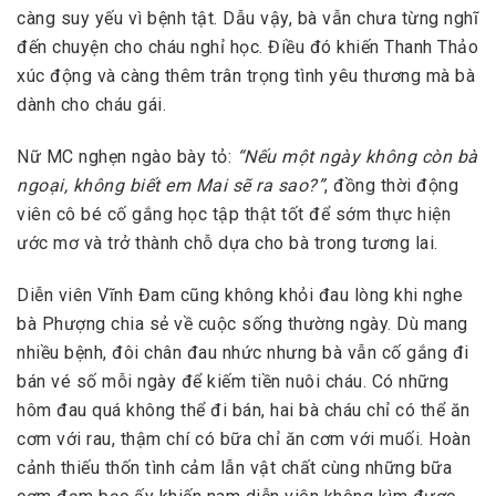
càng suy yếu vì bệnh tật. Dẫu vậy, bà vẫn chưa từng nghĩ
đến chuyện cho cháu nghỉ học. Điều đó khiến Thanh Thảo
xúc động và càng thêm trân trọng tình yêu thương mà bà
dành cho cháu gái.
Nữ MC nghẹn ngào bày tỏ:
“Nếu một ngày không còn bà
ngoại, không biết em Mai sẽ ra sao?”
, đồng thời động
viên cô bé cố gắng học tập thật tốt để sớm thực hiện
ước mơ và trở thành chỗ dựa cho bà trong tương lai.
Diễn viên Vĩnh Đam cũng không khỏi đau lòng khi nghe
bà Phượng chia sẻ về cuộc sống thường ngày. Dù mang
nhiều bệnh, đôi chân đau nhức nhưng bà vẫn cố gắng đi
bán vé số mỗi ngày để kiếm tiền nuôi cháu. Có những
hôm đau quá không thể đi bán, hai bà cháu chỉ có thể ăn
cơm với rau, thậm chí có bữa chỉ ăn cơm với muối. Hoàn
cảnh thiếu thốn tình cảm lẫn vật chất cùng những bữa