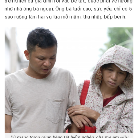
đến khiến cả gia đình rơi vào bế tắc, buộc phải về nương
nhờ nhà ông bà ngoại. Ông bà tuổi cao, sức yếu, chỉ có 5
sào ruộng làm hai vụ lúa mỗi năm, thu nhập bấp bênh.
Dù mang trong mình bệnh tật hiểm nghèo, cha mẹ em Hữu