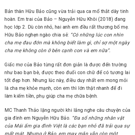
Bản thân Hữu Bảo cũng vừa trải qua ca mổ thắt dây tinh
hoàn. Em trai của Bảo – Nguyễn Hữu Khôi (2018) đang
học lớp 2. Dù còn nhỏ, hai anh em đều rất thương bố mẹ.
Hữu Bảo nghẹn ngào chia sẻ:
“Có những lúc con nhìn
cha mẹ đau đớn mà không biết làm gì, chỉ sợ một ngày
cha mẹ không còn ở bên cạnh con và em nữa”.
Giấc mơ của Bảo từng rất đơn giản là được đến trường
như bao bạn bè, được theo đuổi con chữ để có tương lai
tốt đẹp hơn. Nhưng lúc này, điều duy nhất em mong mỏi
là cha mẹ khỏe mạnh, còn em thì lớn thật nhanh để đi
làm kiếm tiền, phụ giúp cha mẹ chữa bệnh.
MC Thanh Thảo lặng người khi lắng nghe câu chuyện của
gia đình em Nguyễn Hữu Bảo.
“Đa số những nhân vật
của Mái ấm gia đình Việt là các bạn nhỏ đã trải qua sự
mất mát. Nhưng ở Bảo, em may mắn vẫn còn một