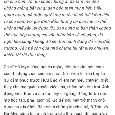
lai cho con. Tôi tin chắc những ai đã làm mẹ đều
không màng bất cứ gì đến bản thân mình hết. Điều
quan trọng mà một người mẹ muốn là có thể kiếm tiền
lo cho con. Với gia đình Bảo, tương lai của mẹ có thể
không thể xây lại được rồi, Bảo cũng lo bản thân không
thể học tiếp nhưng em vẫn luôn hứa sẽ cố gắng, dù
nghỉ học cũng không để em trai mình dang dở việc đến
trường. Cậu bé còn quá nhỏ nhưng lại rất hiểu chuyện,
khiến tôi rất đau lòng”.
Ca sĩ Hà Myo cũng nghẹn ngào, liên tục kìm nén cảm
xúc để động viên các em nhỏ. Diễn viên B Trần bày tỏ
sự cảm phục trước Hữu Bảo vì em rất hiểu chuyện, biết
thay cha mẹ quán xuyến việc nhà, chăm sóc em trai. Anh
động viên Bảo và em trai hãy cố gắng, đừng từ bỏ ước
mơ học tập, phải luôn nỗ lực để sau này trở thành chỗ
dựa cho gia đình. Bên cạnh những lời chia sẻ, B Trần và
Hà Myo cũng hết mình trong các thử thách để mang lại