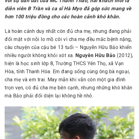
với sự dẫn dắt của MC Thanh Thảo, hai khách mời là
diễn viên B Trần và ca sĩ Hà Myo đã góp sức mang về
hơn 100 triệu đồng cho các hoàn cảnh khó khăn.
Là hoàn cảnh duy nhất còn đủ cha mẹ, nhưng đang phải
đối mặt với nỗi lo mồ côi vì cha mẹ đều mắc bệnh nặng,
câu chuyện của cậu bé 13 tuổi – Nguyễn Hữu Bảo khiến
nhiều người không khỏi xót xa.
Nguyễn Hữu Bảo
(2012),
hiện là học sinh lớp 8, Trường THCS Yên Thọ, xã Vạn
Hòa, tỉnh Thanh Hóa. Em đang sống cùng ông bà ngoại,
cha mẹ và em trai. May mắn khi vẫn còn một gia đình
trọn vẹn, có đủ cha mẹ bên cạnh, nhưng những khó khăn
mà Bảo phải đối diện lại không hề nhỏ.