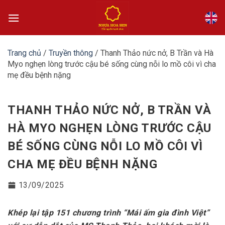
Bỏ
qua
nội
dung
Trang chủ
/
Truyền thông
/
Thanh Thảo nức nở, B Trần và Hà
Myo nghẹn lòng trước cậu bé sống cùng nỗi lo mồ côi vì cha
mẹ đều bệnh nặng
THANH THẢO NỨC NỞ, B TRẦN VÀ
HÀ MYO NGHẸN LÒNG TRƯỚC CẬU
BÉ SỐNG CÙNG NỖI LO MỒ CÔI VÌ
CHA MẸ ĐỀU BỆNH NẶNG
13/09/2025
Khép lại tập 151 chương trình “Mái ấm gia đình Việt”