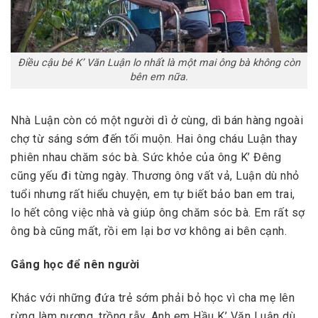
Điều cậu bé K’ Văn Luận lo nhất là một mai ông bà không còn
bên em nữa.
Nhà Luận còn có một người dì ở cùng, dì bán hàng ngoài
chợ từ sáng sớm đến tối muộn. Hai ông cháu Luận thay
phiên nhau chăm sóc bà. Sức khỏe của ông K’ Đêng
cũng yếu đi từng ngày. Thương ông vất vả, Luận dù nhỏ
tuổi nhưng rất hiểu chuyện, em tự biết bảo ban em trai,
lo hết công việc nhà và giúp ông chăm sóc bà. Em rất sợ
ông bà cũng mất, rồi em lại bơ vơ không ai bên cạnh.
Gắng học để nên người
Khác với những đứa trẻ sớm phải bỏ học vì cha mẹ lên
rừng làm nương, trồng rẫy. Anh em Hầu K’ Văn Luận dù