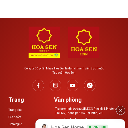
Công ty Cổ phần Nhựa Hoa Sen là đơn vị thành viên trực thuộc
Tập đoàn Hoa Sen
Trang
Văn phòng
Trụ sở chính: Đường 2B, KCN Phú Mỹ I, Phường
Trang chủ
Phú Mỹ, Thành phố Hồ Chí Minh, VN.
Sản phẩm
cskh.nhuahoasen@hoasengroup.vn
Catalogue
Hoa Sen Home
ONLINE