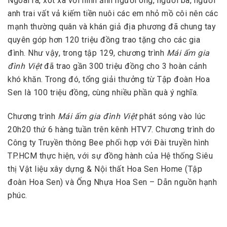
Ngoài ra, xót xa với hình ảnh người ông, người bà, người
anh trai vất vả kiếm tiền nuôi các em nhỏ mồ côi nên các
mạnh thường quân và khán giả địa phương đã chung tay
quyên góp hơn 120 triệu đồng trao tặng cho các gia
đình. Như vậy, trong tập 129, chương trình
Mái ấm gia
đình Việt
đã trao gần 300 triệu đồng cho 3 hoàn cảnh
khó khăn. Trong đó, tổng giải thưởng từ Tập đoàn Hoa
Sen là 100 triệu đồng, cùng nhiều phần quà ý nghĩa.
Chương trình
Mái ấm gia đình Việt
phát sóng vào lúc
20h20 thứ 6 hàng tuần trên kênh HTV7. Chương trình do
Công ty Truyền thông Bee phối hợp với Đài truyền hình
TP.HCM thực hiện, với sự đồng hành của Hệ thống Siêu
thị Vật liệu xây dựng & Nội thất Hoa Sen Home (Tập
đoàn Hoa Sen) và Ống Nhựa Hoa Sen – Dẫn nguồn hạnh
phúc.