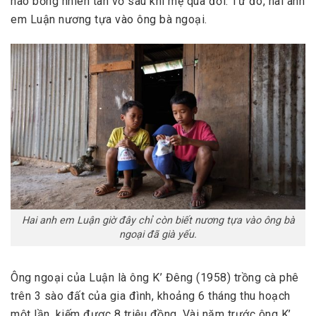
nào bỗng nhiên tan vỡ sau khi mẹ qua đời. Từ đó, hai anh
em Luận nương tựa vào ông bà ngoại.
Hai anh em Luận giờ đây chỉ còn biết nương tựa vào ông bà
ngoại đã già yếu.
Ông ngoại của Luận là ông K’ Đêng (1958) trồng cà phê
trên 3 sào đất của gia đình, khoảng 6 tháng thu hoạch
một lần, kiếm được 8 triệu đồng. Vài năm trước ông K’