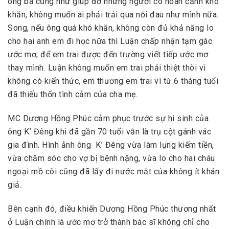
ông bà cũng như giúp đỡ những người có hoàn cảnh khó
khăn, không muốn ai phải trải qua nỗi đau như mình nữa.
Song, nếu ông quá khó khăn, không còn đủ khả năng lo
cho hai anh em đi học nữa thì Luận chấp nhận tạm gác
ước mơ, để em trai được đến trường viết tiếp ước mơ
thay mình. Luận không muốn em trai phải thiệt thòi vì
không có kiến thức, em thương em trai vì từ 6 tháng tuổi
đã thiếu thốn tình cảm của cha mẹ.
MC Dương Hồng Phúc cảm phục trước sự hi sinh của
ông K’ Đêng khi đã gần 70 tuổi vẫn là trụ cột gánh vác
gia đình. Hình ảnh ông K’ Đêng vừa làm lụng kiếm tiền,
vừa chăm sóc cho vợ bị bệnh nặng, vừa lo cho hai cháu
ngoại mồ côi cũng đã lấy đi nước mắt của không ít khán
giả.
Bên cạnh đó, điều khiến Dương Hồng Phúc thương nhất
ở Luận chính là ước mơ trở thành bác sĩ không chỉ cho