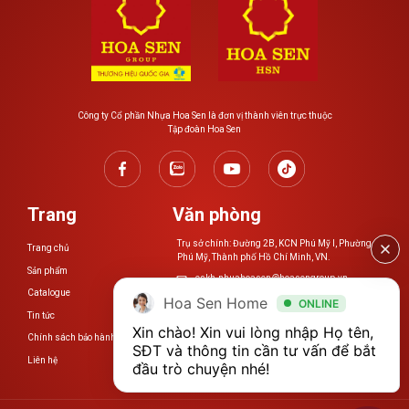
Công ty Cổ phần Nhựa Hoa Sen là đơn vị thành viên trực thuộc
Tập đoàn Hoa Sen
Trang
Văn phòng
Trụ sở chính: Đường 2B, KCN Phú Mỹ I, Phường
Trang chủ
Phú Mỹ, Thành phố Hồ Chí Minh, VN.
Sản phẩm
cskh.nhuahoasen@hoasengroup.vn
Catalogue
Hoa Sen Home
ONLINE
0254 3923 888
Tin tức
Xin chào! Xin vui lòng nhập Họ tên, 
Chính sách bảo hành
www.nhuahoasen.vn
SĐT và thông tin cần tư vấn để bắt 
Liên hệ
đầu trò chuyện nhé!