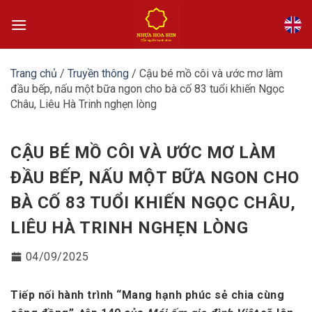
Bỏ
qua
nội
dung
Trang chủ
/
Truyền thông
/
Cậu bé mồ côi và ước mơ làm
đầu bếp, nấu một bữa ngon cho bà cố 83 tuổi khiến Ngọc
Châu, Liêu Hà Trinh nghẹn lòng
CẬU BÉ MỒ CÔI VÀ ƯỚC MƠ LÀM
ĐẦU BẾP, NẤU MỘT BỮA NGON CHO
BÀ CỐ 83 TUỔI KHIẾN NGỌC CHÂU,
LIÊU HÀ TRINH NGHẸN LÒNG
04/09/2025
Tiếp nối hành trình “Mang hạnh phúc sẻ chia cùng