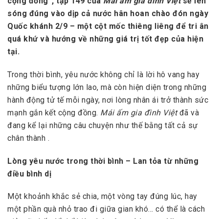
cộng đồng”, tập 149 của
Mái ấm gia đình Việt
sẽ lên
sóng đúng vào dịp cả nước hân hoan chào đón ngày
Quốc khánh 2/9 – một cột mốc thiêng liêng để tri ân
quá khứ và hướng về những giá trị tốt đẹp của hiện
tại.
Trong thời bình, yêu nước không chỉ là lời hô vang hay
những biểu tượng lớn lao, mà còn hiện diện trong những
hành động tử tế mỗi ngày, nơi lòng nhân ái trở thành sức
mạnh gắn kết cộng đồng.
Mái ấm gia đình Việt
đã và
đang kể lại những câu chuyện như thế bằng tất cả sự
chân thành .
Lòng yêu nước trong thời bình – Lan tỏa từ những
điều bình dị
Một khoảnh khắc sẻ chia, một vòng tay đúng lúc, hay
một phần quà nhỏ trao đi giữa gian khó… có thể là cách