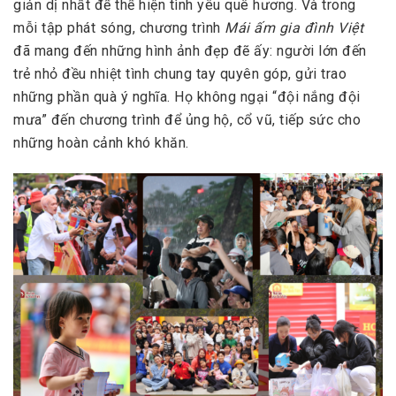
giản dị nhất để thể hiện tình yêu quê hương. Và trong
mỗi tập phát sóng, chương trình
Mái ấm gia đình Việt
đã mang đến những hình ảnh đẹp đẽ ấy: người lớn đến
trẻ nhỏ đều nhiệt tình chung tay quyên góp, gửi trao
những phần quà ý nghĩa. Họ không ngại “đội nắng đội
mưa” đến chương trình để ủng hộ, cổ vũ, tiếp sức cho
những hoàn cảnh khó khăn.