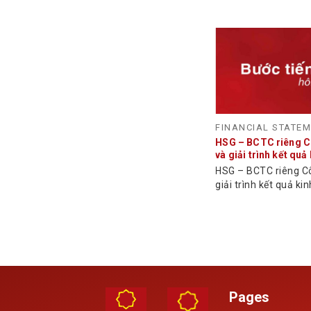
FINANCIAL STATE
HSG – BCTC riêng C
và giải trình kết qu
riêng Công ty mẹ Quý
HSG – BCTC riêng C
6 tháng đầu NĐTC 2
giải trình kết quả ki
riêng Công ty mẹ Quý
6 tháng đầu NĐTC 20
Pages