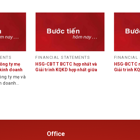
MENTS
FINANCIAL STATEMENTS
FINANCIAL
ông ty mẹ
HSG-CBTT BCTC hợp nhất và
HSG-BCTC ri
ả kinh doanh
Giải trình KQKD hợp nhất giữa
Giải trình K
 2 và lũy kế
niên độ NĐTC 2021-2022
mẹ giữa niê
ông ty mẹ và
021 – 2022
2022
nh doanh
 2 và lũy kế
21...
Office