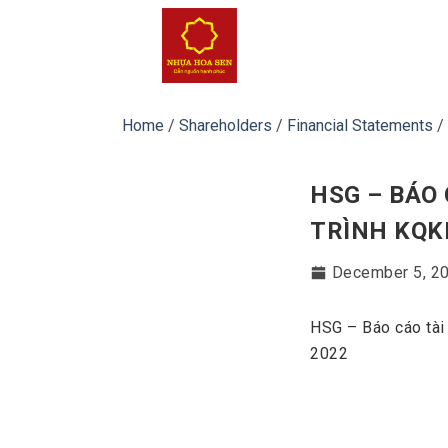
Skip
to
content
Home
/
Shareholders
/
Financial Statements
/
HSG – BÁO 
TRÌNH KQK
December 5, 2
HSG – Báo cáo tài
2022