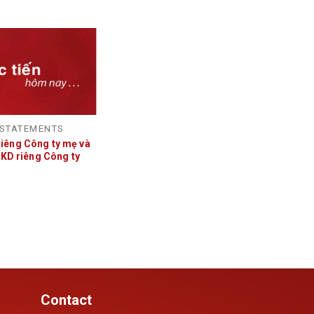
 STATEMENTS
FINANCIAL STATEMENTS
êng Công ty mẹ và
HSG – Báo cáo tài chính Hợp
QKD riêng Công ty
nhất và Giải trình KQKD Hợp nhất
n độ NĐTC 2021-
Quý 3 NĐTC 2021-2022
Contact