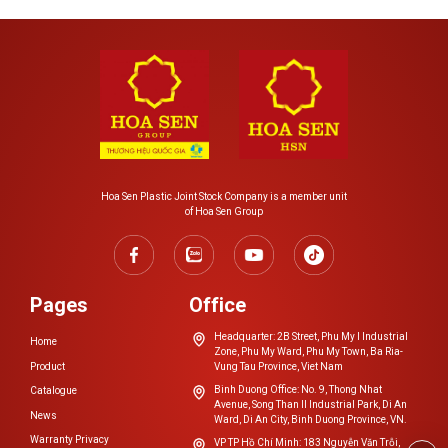
Hoa Sen Plastic Joint Stock Company is a member unit
of Hoa Sen Group
Pages
Office
Headquarter: 2B Street, Phu My I Industrial
Home
Zone, Phu My Ward, Phu My Town, Ba Ria-
Product
Vung Tau Province, Viet Nam
Binh Duong Office: No. 9, Thong Nhat
Catalogue
Avenue, Song Than II Industrial Park, Di An
News
Ward, Di An City, Binh Duong Province, VN.
Warranty Privacy
VP TP Hồ Chí Minh: 183 Nguyễn Văn Trỗi,